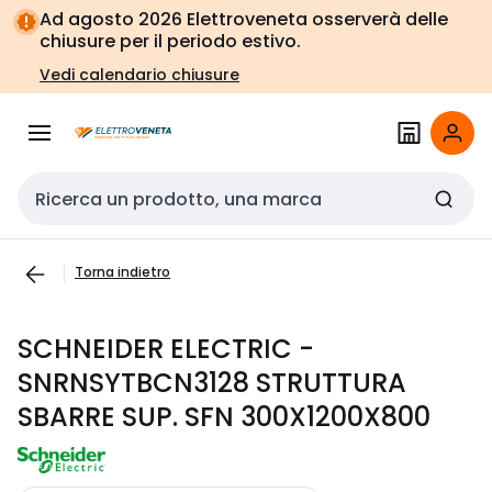
Vai alla
Vai
Ad agosto 2026 Elettroveneta osserverà delle
navigazione
alla
chiusure per il periodo estivo.
pagina
Vedi calendario chiusure
Cerca input
Torna indietro
SCHNEIDER ELECTRIC -
SNRNSYTBCN3128 STRUTTURA
SBARRE SUP. SFN 300X1200X800