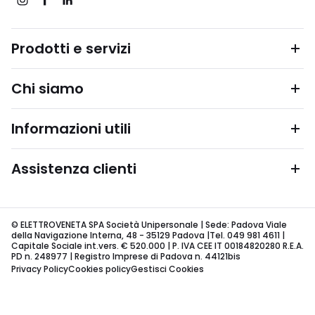
Prodotti e servizi
Chi siamo
Informazioni utili
Assistenza clienti
© ELETTROVENETA SPA Società Unipersonale | Sede: Padova Viale
della Navigazione Interna, 48 - 35129 Padova |Tel. 049 981 4611 |
Capitale Sociale int.vers. € 520.000 | P. IVA CEE IT 00184820280 R.E.A.
PD n. 248977 | Registro Imprese di Padova n. 44121bis
Privacy Policy
Cookies policy
Gestisci Cookies