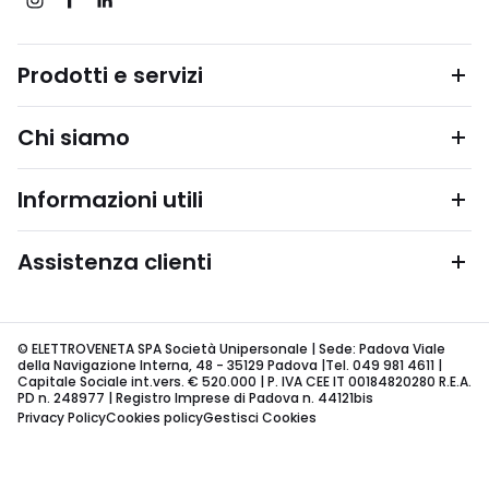
Prodotti e servizi
Chi siamo
Informazioni utili
Assistenza clienti
© ELETTROVENETA SPA Società Unipersonale | Sede: Padova Viale
della Navigazione Interna, 48 - 35129 Padova |Tel. 049 981 4611 |
Capitale Sociale int.vers. € 520.000 | P. IVA CEE IT 00184820280 R.E.A.
PD n. 248977 | Registro Imprese di Padova n. 44121bis
Privacy Policy
Cookies policy
Gestisci Cookies