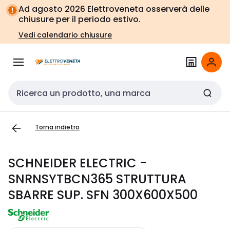
Vai alla
Vai
Ad agosto 2026 Elettroveneta osserverà delle
navigazione
alla
chiusure per il periodo estivo.
pagina
Vedi calendario chiusure
Cerca input
Torna indietro
SCHNEIDER ELECTRIC -
SNRNSYTBCN365 STRUTTURA
SBARRE SUP. SFN 300X600X500