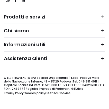
Prodotti e servizi
Chi siamo
Informazioni utili
Assistenza clienti
© ELETTROVENETA SPA Società Unipersonale | Sede: Padova Viale
della Navigazione Interna, 48 - 35129 Padova |Tel. 049 981 4611 |
Capitale Sociale int.vers. € 520.000 | P. IVA CEE IT 00184820280 R.E.A.
PD n. 248977 | Registro Imprese di Padova n. 44121bis
Privacy Policy
Cookies policy
Gestisci Cookies