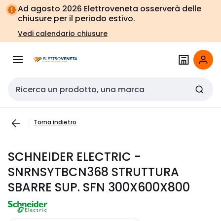
Vai alla
Vai
Ad agosto 2026 Elettroveneta osserverà delle
navigazione
alla
chiusure per il periodo estivo.
pagina
Vedi calendario chiusure
Cerca input
Torna indietro
SCHNEIDER ELECTRIC -
SNRNSYTBCN368 STRUTTURA
SBARRE SUP. SFN 300X600X800