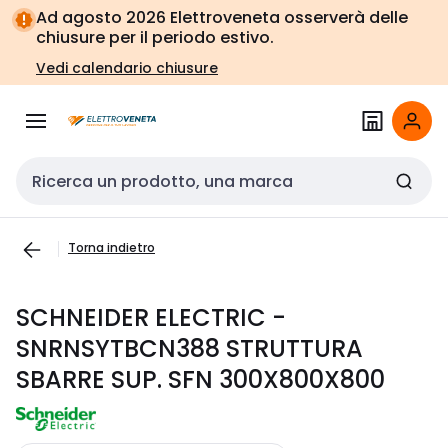
Vai alla
Vai
Ad agosto 2026 Elettroveneta osserverà delle
navigazione
alla
chiusure per il periodo estivo.
pagina
Vedi calendario chiusure
Cerca input
Torna indietro
SCHNEIDER ELECTRIC -
SNRNSYTBCN388 STRUTTURA
SBARRE SUP. SFN 300X800X800