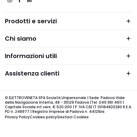
Prodotti e servizi
Chi siamo
Informazioni utili
Assistenza clienti
© ELETTROVENETA SPA Società Unipersonale | Sede: Padova Viale
della Navigazione Interna, 48 - 35129 Padova |Tel. 049 981 4611 |
Capitale Sociale int.vers. € 520.000 | P. IVA CEE IT 00184820280 R.E.A.
PD n. 248977 | Registro Imprese di Padova n. 44121bis
Privacy Policy
Cookies policy
Gestisci Cookies