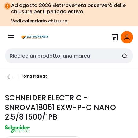
Vai alla
Vai
Ad agosto 2026 Elettroveneta osserverà delle
navigazione
alla
chiusure per il periodo estivo.
pagina
Vedi calendario chiusure
Cerca input
Torna indietro
SCHNEIDER ELECTRIC -
SNROVA18051 EXW-P-C NANO
2,5/8 1500/1PB