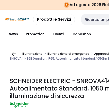
Vai alla
Vai
Ad agosto 2026 Elett
navigazione
alla
pagina
Prodotti e Servizi
Cerca input
News
Promozioni
Eventi
Brandshop
Illuminazione
Illuminazione di emergenza
Apparecch
SNROVA41436E Guardian, IP65, Autoalimentato Standard, 1050lm SE,
SCHNEIDER ELECTRIC - SNROVA414
Autoalimentato Standard, 1050lm 
illuminazione di sicurezza