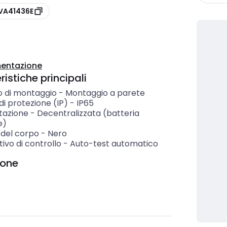
OVA41436E
entazione
istiche principali
 di montaggio
-
Montaggio a parete
i protezione (IP)
-
IP65
tazione
-
Decentralizzata (batteria
e)
 del corpo
-
Nero
tivo di controllo
-
Auto-test automatico
ione