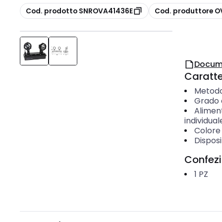
copia
copia
Cod. prodotto SNROVA41436E
Cod. produttore 
Docum
Caratter
Metodo
Grado d
Alimen
individual
Colore
Disposi
Confez
1
PZ