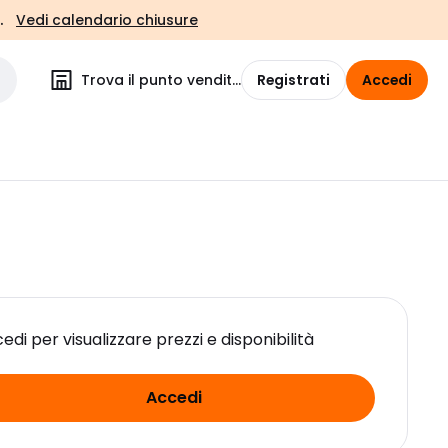
.
Vedi calendario chiusure
Trova il punto vendita
Registrati
Accedi
edi per visualizzare prezzi e disponibilità
Accedi