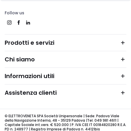
Follow us
Prodotti e servizi
Chi siamo
Informazioni utili
Assistenza clienti
© ELETTROVENETA SPA Società Unipersonale | Sede: Padova Viale
della Navigazione Interna, 48 - 35129 Padova |Tel. 049 981 4611 |
Capitale Sociale int.vers. € 520.000 | P. IVA CEE IT 00184820280 R.E.A.
PD n. 248977 | Registro Imprese di Padova n. 44121bis