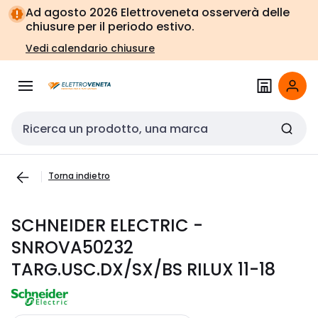
Vai alla
Vai
Ad agosto 2026 Elettroveneta osserverà delle
navigazione
alla
chiusure per il periodo estivo.
pagina
Vedi calendario chiusure
Cerca input
Torna indietro
SCHNEIDER ELECTRIC -
SNROVA50232
TARG.USC.DX/SX/BS RILUX 11-18