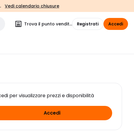
.
Vedi calendario chiusure
Trova il punto vendita
Registrati
Accedi
edi per visualizzare prezzi e disponibilità
Accedi