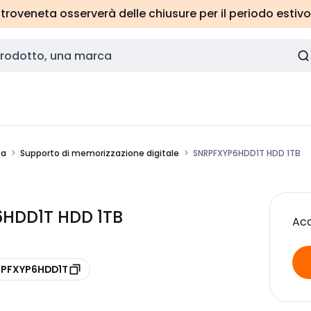
roveneta osserverà delle chiusure per il periodo estivo
za
Supporto di memorizzazione digitale
SNRPFXYP6HDD1T HDD 1TB
6HDD1T HDD 1TB
Acc
e PFXYP6HDD1T