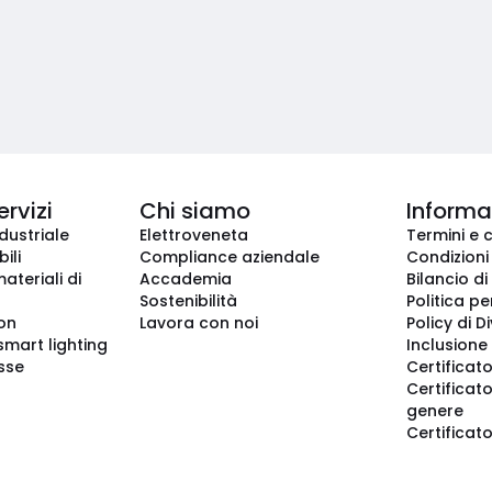
ervizi
Chi siamo
Informaz
dustriale
Elettroveneta
Termini e 
ili
Compliance aziendale
Condizioni
ateriali di
Accademia
Bilancio di
Sostenibilità
Politica pe
ion
Lavora con noi
Policy di D
smart lighting
Inclusione 
sse
Certificato
Certificato
genere
Certificat