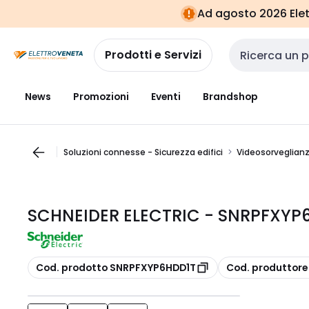
Vai alla
Vai
Ad agosto 2026 Elett
navigazione
alla
pagina
Prodotti e Servizi
Cerca input
News
Promozioni
Eventi
Brandshop
Soluzioni connesse - Sicurezza edifici
Videosorveglian
SCHNEIDER ELECTRIC - SNRPFXYP
copia
copia
Cod. prodotto SNRPFXYP6HDD1T
Cod. produttor