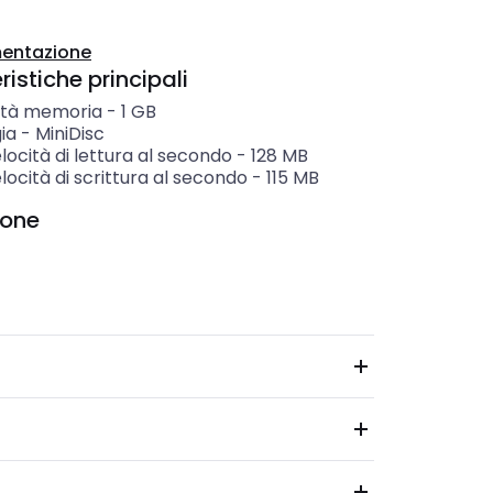
entazione
istiche principali
tà memoria
-
1
GB
ia
-
MiniDisc
locità di lettura al secondo
-
128
MB
locità di scrittura al secondo
-
115
MB
ione