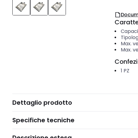
Docum
Caratter
Capaci
Tipolog
Max. ve
Max. ve
Confez
1
PZ
Dettaglio prodotto
Specifiche tecniche
Descrizione estesa