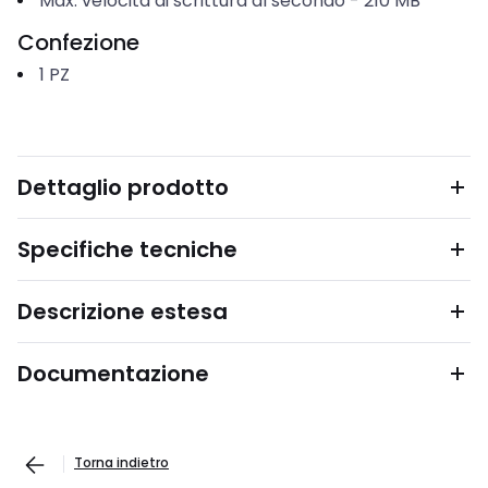
Max. velocità di scrittura al secondo
-
210
MB
Confezione
1
PZ
Dettaglio prodotto
Specifiche tecniche
Descrizione estesa
Documentazione
Torna indietro