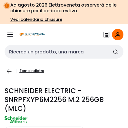
Vai alla
Vai
Ad agosto 2026 Elettroveneta osserverà delle
navigazione
alla
chiusure per il periodo estivo.
pagina
Vedi calendario chiusure
Cerca input
Torna indietro
SCHNEIDER ELECTRIC -
SNRPFXYP6M2256 M.2 256GB
(MLC)