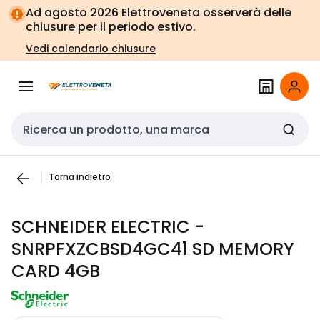
Vai alla
Vai
Ad agosto 2026 Elettroveneta osserverà delle
navigazione
alla
chiusure per il periodo estivo.
pagina
Vedi calendario chiusure
Cerca input
Torna indietro
SCHNEIDER ELECTRIC -
SNRPFXZCBSD4GC41 SD MEMORY
CARD 4GB