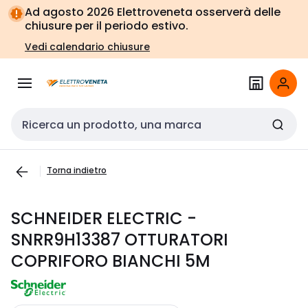
Vai alla
Vai
Ad agosto 2026 Elettroveneta osserverà delle
navigazione
alla
chiusure per il periodo estivo.
pagina
Vedi calendario chiusure
Cerca input
Torna indietro
SCHNEIDER ELECTRIC -
SNRR9H13387 OTTURATORI
COPRIFORO BIANCHI 5M