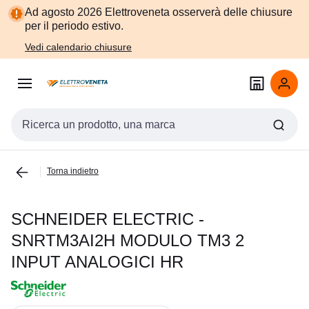
Vai alla
Vai
Ad agosto 2026 Elettroveneta osserverà delle chiusure
navigazione
alla
per il periodo estivo.
pagina
Vedi calendario chiusure
Cerca input
Torna indietro
SCHNEIDER ELECTRIC -
SNRTM3AI2H MODULO TM3 2
INPUT ANALOGICI HR