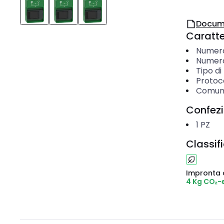
Docum
Caratter
Numero 
Numero 
Tipo d
Protoc
Comuni
Confez
1
PZ
Classif
Impronta 
4 Kg CO₂-