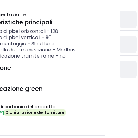
entazione
istiche principali
di pixel orizzontali
-
128
di pixel verticali
-
96
i montaggio
-
Struttura
ollo di comunicazione
-
Modbus
cazione tramite rame
-
no
ione
icazione green
di carbonio del prodotto
eq
Dichiarazione del fornitore