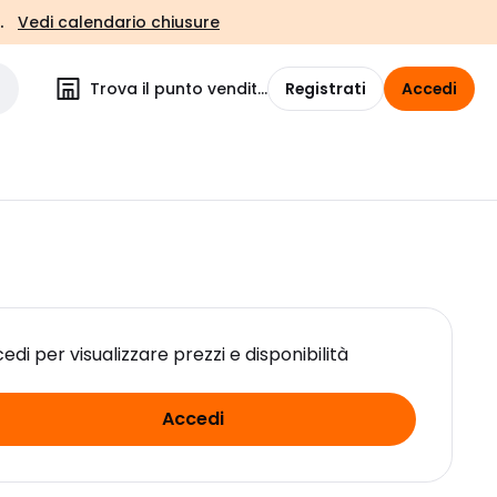
.
Vedi calendario chiusure
Trova il punto vendita
Registrati
Accedi
edi per visualizzare prezzi e disponibilità
Accedi