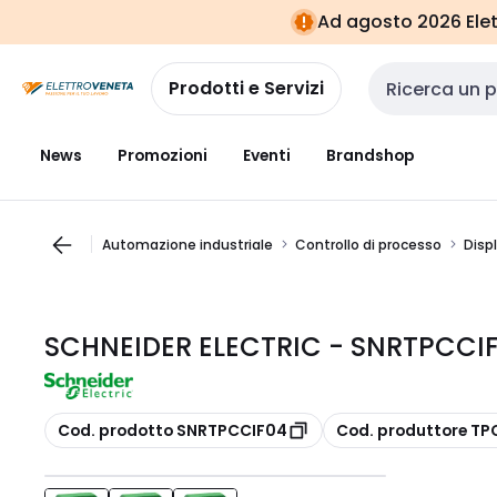
Vai alla
Vai
Ad agosto 2026 Elett
navigazione
alla
pagina
Prodotti e Servizi
Cerca input
News
Promozioni
Eventi
Brandshop
Automazione industriale
Controllo di processo
Displ
SCHNEIDER ELECTRIC - SNRTPCCI
copia
copia
Cod. prodotto SNRTPCCIF04
Cod. produttore TP