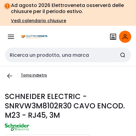
Vai alla
Vai
Ad agosto 2026 Elettroveneta osserverà delle
navigazione
alla
chiusure per il periodo estivo.
pagina
Vedi calendario chiusure
Cerca input
Torna indietro
SCHNEIDER ELECTRIC -
SNRVW3M8102R30 CAVO ENCOD.
M23 - RJ45, 3M