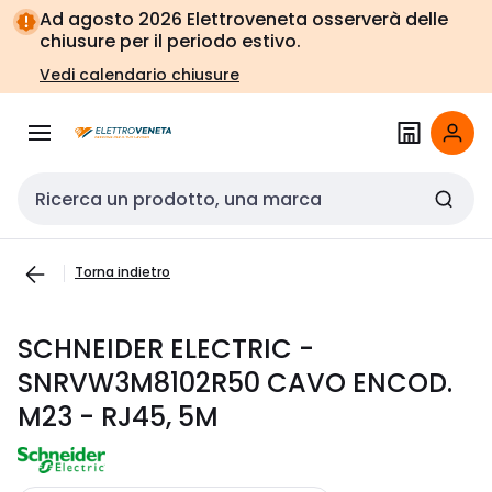
Vai alla
Vai
Ad agosto 2026 Elettroveneta osserverà delle
navigazione
alla
chiusure per il periodo estivo.
pagina
Vedi calendario chiusure
Cerca input
Torna indietro
SCHNEIDER ELECTRIC -
SNRVW3M8102R50 CAVO ENCOD.
M23 - RJ45, 5M