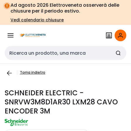
Vai alla
Vai
Ad agosto 2026 Elettroveneta osserverà delle
navigazione
alla
chiusure per il periodo estivo.
pagina
Vedi calendario chiusure
Cerca input
Torna indietro
SCHNEIDER ELECTRIC -
SNRVW3M8D1AR30 LXM28 CAVO
ENCODER 3M