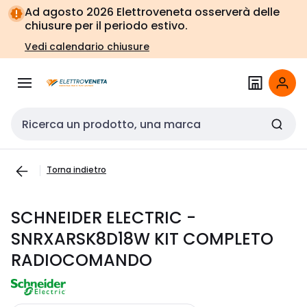
Vai alla
Vai
Ad agosto 2026 Elettroveneta osserverà delle
navigazione
alla
chiusure per il periodo estivo.
pagina
Vedi calendario chiusure
Cerca input
Torna indietro
SCHNEIDER ELECTRIC -
SNRXARSK8D18W KIT COMPLETO
RADIOCOMANDO