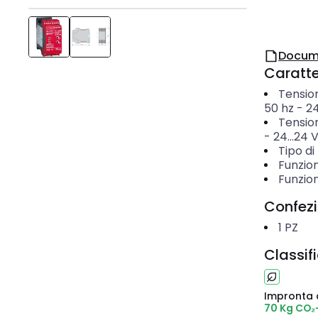
Docum
Caratter
Tensio
50 hz
-
24
Tensio
-
24...24
Tipo di
Funzion
Funzio
Confez
1
PZ
Classif
Impronta 
70 Kg CO₂