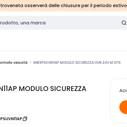
roveneta osserverà delle chiusure per il periodo estivo
ontrollo velocità
SNRXPSUVN11AP MODULO SICUREZZA UVN 24V M.VITE
N11AP MODULO SICUREZZA
Acc
XPSUVN11AP