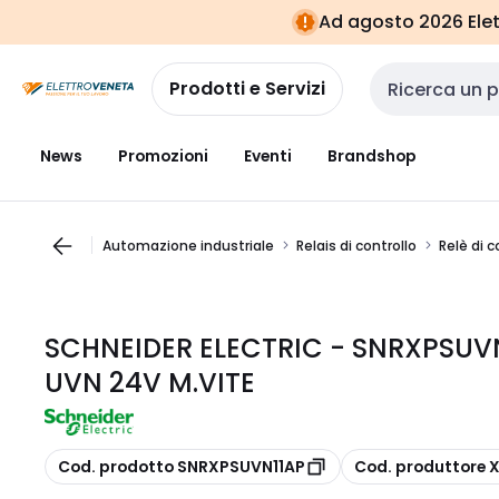
Vai alla
Vai
Ad agosto 2026 Elett
navigazione
alla
pagina
Prodotti e Servizi
Cerca input
News
Promozioni
Eventi
Brandshop
Automazione industriale
Relais di controllo
Relè di c
SCHNEIDER ELECTRIC - SNRXPSUV
UVN 24V M.VITE
copia
copia
Cod. prodotto SNRXPSUVN11AP
Cod. produttore 