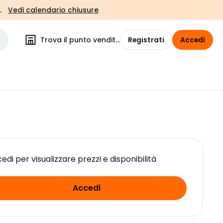
.
Vedi calendario chiusure
Trova il punto vendita
Registrati
Accedi
edi per visualizzare prezzi e disponibilità
Accedi