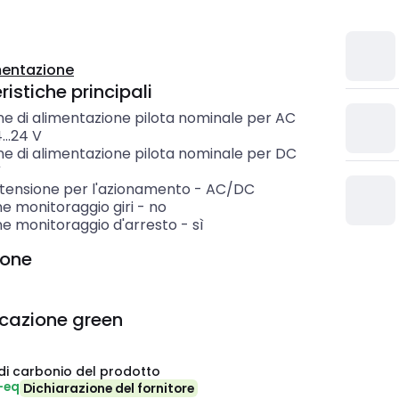
entazione
istiche principali
ne di alimentazione pilota nominale per AC
...24
V
ne di alimentazione pilota nominale per DC
V
 tensione per l'azionamento
-
AC/DC
e monitoraggio giri
-
no
ne monitoraggio d'arresto
-
sì
ione
icazione green
di carbonio del prodotto
-eq
Dichiarazione del fornitore