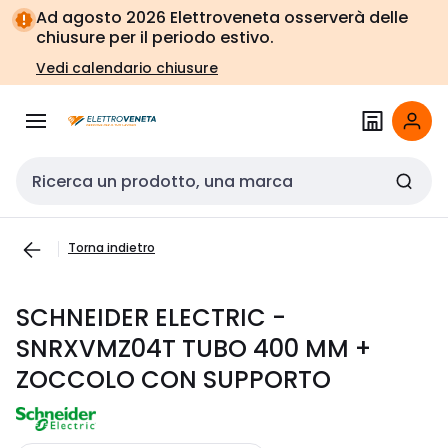
Vai alla
Vai
Ad agosto 2026 Elettroveneta osserverà delle
navigazione
alla
chiusure per il periodo estivo.
pagina
Vedi calendario chiusure
Cerca input
Torna indietro
SCHNEIDER ELECTRIC -
SNRXVMZ04T TUBO 400 MM +
ZOCCOLO CON SUPPORTO