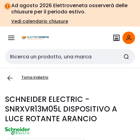
Vai alla
Vai
Ad agosto 2026 Elettroveneta osserverà delle
navigazione
alla
chiusure per il periodo estivo.
pagina
Vedi calendario chiusure
Cerca input
Torna indietro
SCHNEIDER ELECTRIC -
SNRXVR13M05L DISPOSITIVO A
LUCE ROTANTE ARANCIO