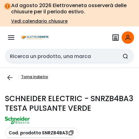
Vai alla
Vai
Ad agosto 2026 Elettroveneta osserverà delle
navigazione
alla
chiusure per il periodo estivo.
pagina
Vedi calendario chiusure
Cerca input
Torna indietro
SCHNEIDER ELECTRIC - SNRZB4BA3
TESTA PULSANTE VERDE
copia
Cod. prodotto SNRZB4BA3