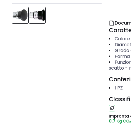
Docum
Caratter
Colore
Diamet
Grado d
Forma 
Funzio
scatto
-
Confez
1
PZ
Classif
Impronta 
0,7 Kg CO