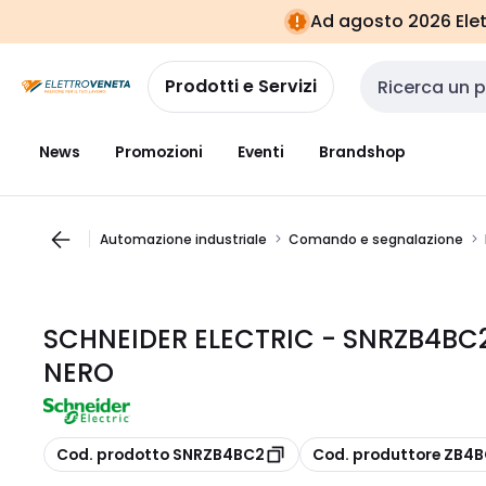
Vai alla
Vai
Ad agosto 2026 Elett
navigazione
alla
pagina
Prodotti e Servizi
Cerca input
News
Promozioni
Eventi
Brandshop
Automazione industriale
Comando e segnalazione
SCHNEIDER ELECTRIC - SNRZB4BC
NERO
copia
copia
Cod. prodotto SNRZB4BC2
Cod. produttore ZB4