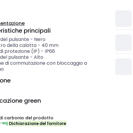
entazione
istiche principali
 del pulsante
-
Nero
ro della calotta
-
40
mm
i protezione (IP)
-
IP66
del pulsante
-
Alto
ne di commutazione con bloccaggio a
no
ione
icazione green
di carbonio del prodotto
₂-eq
Dichiarazione del fornitore