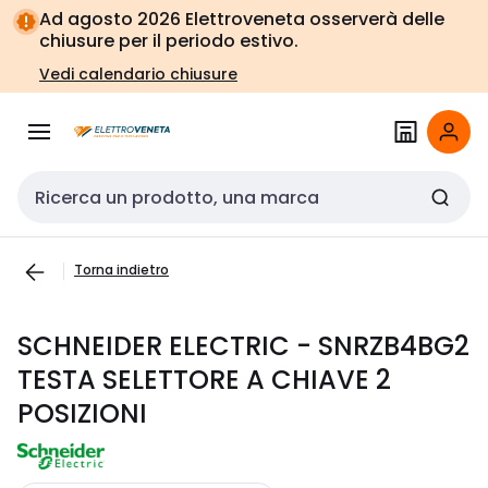
Vai alla
Vai
Ad agosto 2026 Elettroveneta osserverà delle
navigazione
alla
chiusure per il periodo estivo.
pagina
Vedi calendario chiusure
Cerca input
Torna indietro
SCHNEIDER ELECTRIC - SNRZB4BG2
TESTA SELETTORE A CHIAVE 2
POSIZIONI