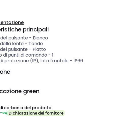
entazione
istiche principali
 del pulsante
-
Bianco
della lente
-
Tondo
del pulsante
-
Piatto
 di punti di comando
-
1
i protezione (IP), lato frontale
-
IP66
ione
icazione green
di carbonio del prodotto
₂-eq
Dichiarazione del fornitore