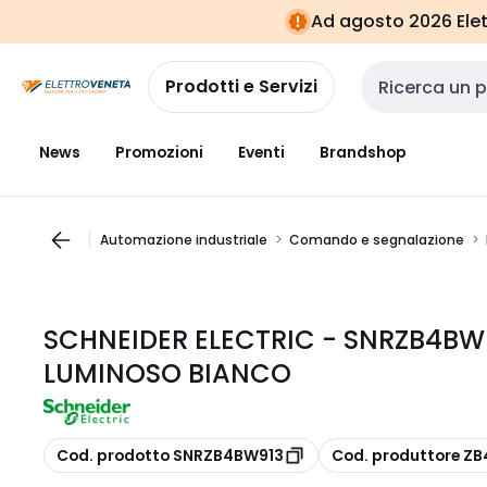
Vai alla
Vai
Ad agosto 2026 Elett
navigazione
alla
pagina
Prodotti e Servizi
Cerca input
News
Promozioni
Eventi
Brandshop
Automazione industriale
Comando e segnalazione
SCHNEIDER ELECTRIC - SNRZB4BW
LUMINOSO BIANCO
copia
copia
Cod. prodotto SNRZB4BW913
Cod. produttore Z