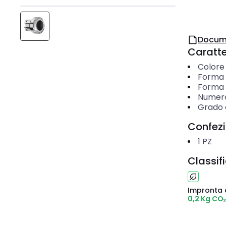
Docum
Caratter
Colore
Forma 
Forma 
Numero
Grado d
Confez
1
PZ
Classif
Impronta 
0,2 Kg CO