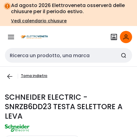
Vai alla
Vai
Ad agosto 2026 Elettroveneta osserverà delle
navigazione
alla
chiusure per il periodo estivo.
pagina
Vedi calendario chiusure
Cerca input
Torna indietro
SCHNEIDER ELECTRIC -
SNRZB6DD23 TESTA SELETTORE A
LEVA