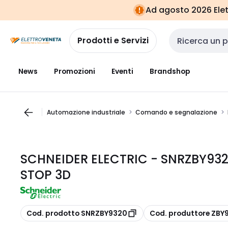
Vai alla
Vai
Ad agosto 2026 Elett
navigazione
alla
pagina
Prodotti e Servizi
Cerca input
News
Promozioni
Eventi
Brandshop
Automazione industriale
Comando e segnalazione
SCHNEIDER ELECTRIC - SNRZBY93
STOP 3D
copia
copia
Cod. prodotto SNRZBY9320
Cod. produttore ZBY