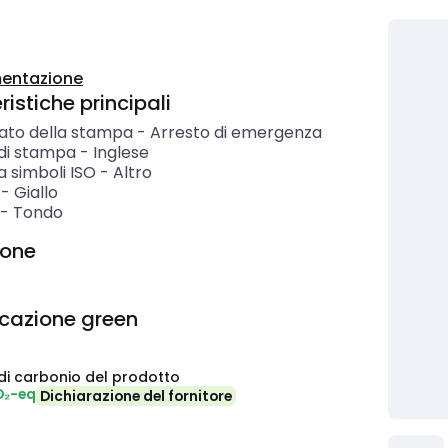
entazione
istiche principali
cato della stampa
-
Arresto di emergenza
 di stampa
-
Inglese
 simboli ISO
-
Altro
-
Giallo
-
Tondo
ione
icazione green
di carbonio del prodotto
O₂-eq
Dichiarazione del fornitore