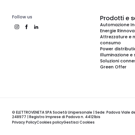
Follow us
Prodotti e s
Automazione In
Energie Rinnovab
Attrezzature e m
consumo
Power distribut
Illuminazione e 
Soluzioni conne
Green Offer
© ELETTROVENETA SPA Società Unipersonale | Sede: Padova Viale della
248977 | Registro Imprese di Padova n. 44121bis
Privacy Policy
Cookies policy
Gestisci Cookies