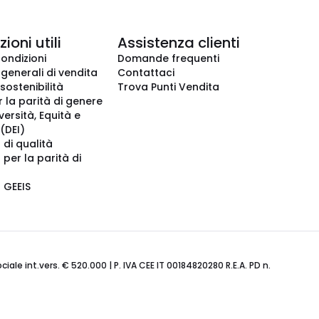
ioni utili
Assistenza clienti
condizioni
Domande frequenti
 generali di vendita
Contattaci
 sostenibilità
Trova Punti Vendita
r la parità di genere
iversità, Equità e
(DEI)
 di qualità
 per la parità di
o GEEIS
ale int.vers. € 520.000 | P. IVA CEE IT 00184820280 R.E.A. PD n.