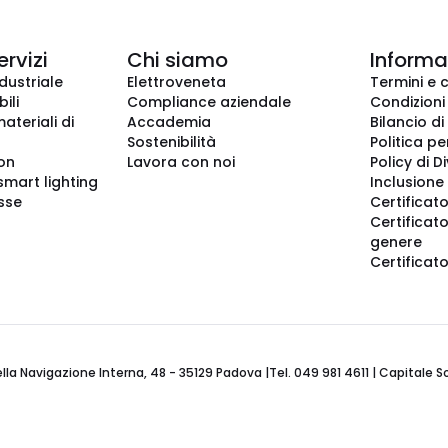
ervizi
Chi siamo
Informaz
dustriale
Elettroveneta
Termini e 
ili
Compliance aziendale
Condizioni
ateriali di
Accademia
Bilancio di
Sostenibilità
Politica pe
ion
Lavora con noi
Policy di D
smart lighting
Inclusione 
sse
Certificato
Certificato
genere
Certificat
 Navigazione Interna, 48 - 35129 Padova |Tel. 049 981 4611 | Capitale Soci