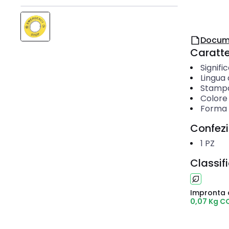
Docum
Caratter
Signifi
Lingua
Stampa
Colore
Forma
Confez
1
PZ
Classif
Impronta 
0,07 Kg C