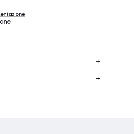
entazione
ione