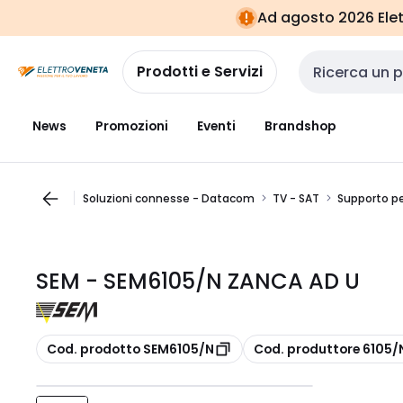
Vai alla
Vai
Ad agosto 2026 Elett
navigazione
alla
pagina
Prodotti e Servizi
Cerca input
News
Promozioni
Eventi
Brandshop
Soluzioni connesse - Datacom
TV - SAT
Supporto p
SEM - SEM6105/N ZANCA AD U
copia
copia
Cod. prodotto SEM6105/N
Cod. produttore 6105/