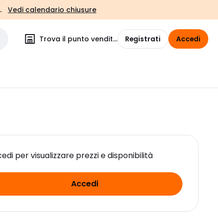
.
Vedi calendario chiusure
Trova il punto vendita
Registrati
Accedi
edi per visualizzare prezzi e disponibilità
Accedi