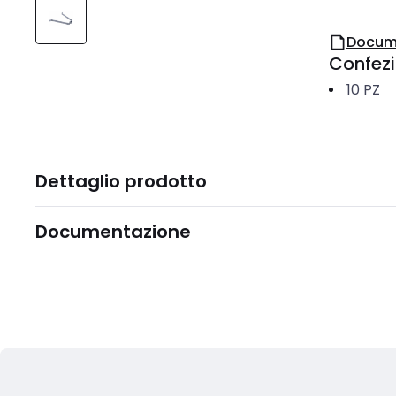
Docum
Confez
10
PZ
Dettaglio prodotto
Documentazione