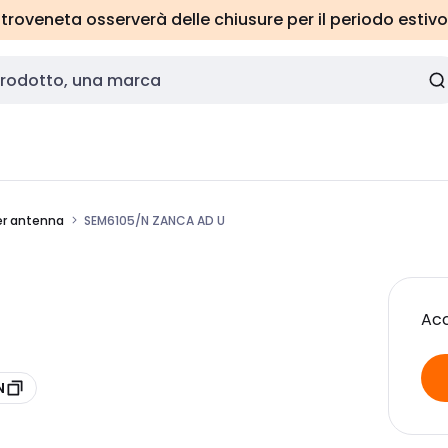
roveneta osserverà delle chiusure per il periodo estivo
er antenna
SEM6105/N ZANCA AD U
Acc
N