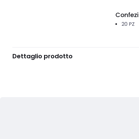
Confez
20
PZ
Dettaglio prodotto