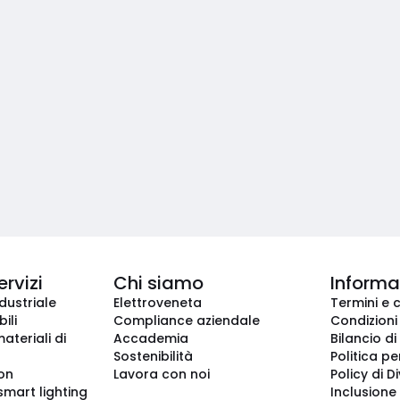
ervizi
Chi siamo
Informaz
dustriale
Elettroveneta
Termini e 
ili
Compliance aziendale
Condizioni
ateriali di
Accademia
Bilancio di
Sostenibilità
Politica pe
ion
Lavora con noi
Policy di D
smart lighting
Inclusione 