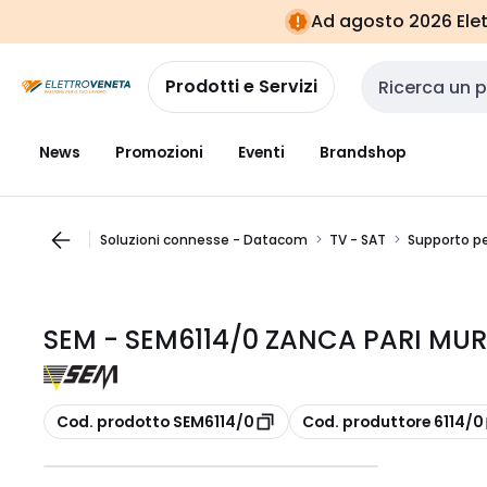
Vai alla
Vai
Ad agosto 2026 Elett
navigazione
alla
pagina
Prodotti e Servizi
Cerca input
News
Promozioni
Eventi
Brandshop
Soluzioni connesse - Datacom
TV - SAT
Supporto p
SEM - SEM6114/0 ZANCA PARI MU
copia
copia
Cod. prodotto SEM6114/0
Cod. produttore 6114/0