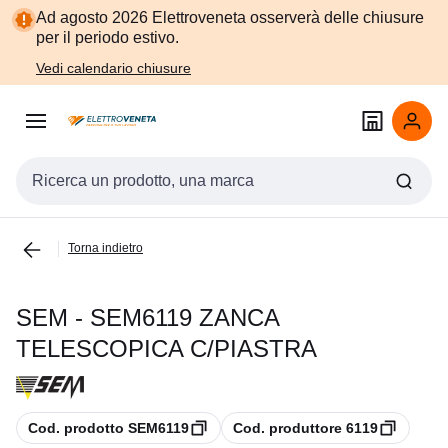
Vai alla
Vai
Ad agosto 2026 Elettroveneta osserverà delle chiusure
navigazione
alla
per il periodo estivo.
pagina
Vedi calendario chiusure
Cerca input
Torna indietro
SEM - SEM6119 ZANCA
TELESCOPICA C/PIASTRA
copia
copia
Cod. prodotto SEM6119
Cod. produttore 6119