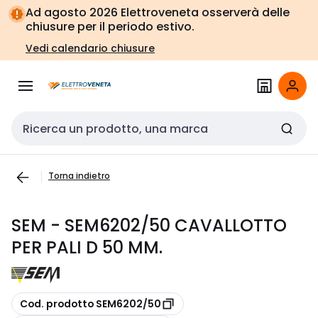
Vai alla
Vai
Ad agosto 2026 Elettroveneta osserverà delle
navigazione
alla
chiusure per il periodo estivo.
pagina
Vedi calendario chiusure
Cerca input
Torna indietro
SEM - SEM6202/50 CAVALLOTTO
PER PALI D 50 MM.
copia
Cod. prodotto SEM6202/50