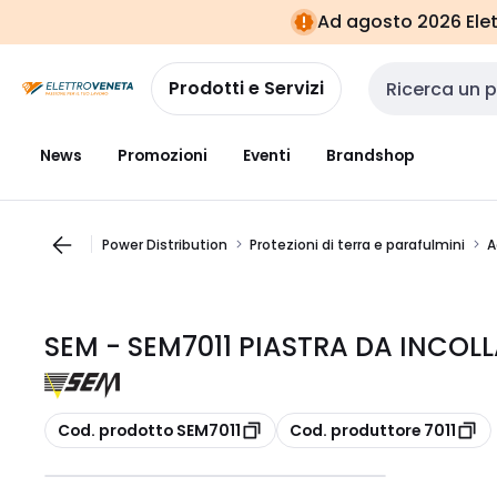
Vai alla
Vai
Ad agosto 2026 Elett
navigazione
alla
pagina
Prodotti e Servizi
Cerca input
News
Promozioni
Eventi
Brandshop
Power Distribution
Protezioni di terra e parafulmini
A
SEM - SEM7011 PIASTRA DA INCOL
copia
copia
Cod. prodotto SEM7011
Cod. produttore 7011