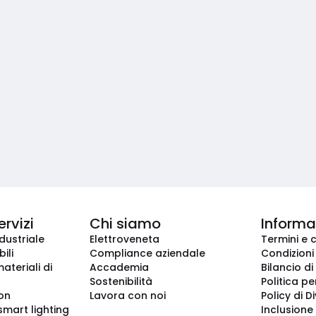
ervizi
Chi siamo
Informaz
dustriale
Elettroveneta
Termini e 
ili
Compliance aziendale
Condizioni
ateriali di
Accademia
Bilancio di
Sostenibilità
Politica pe
ion
Lavora con noi
Policy di D
smart lighting
Inclusione 