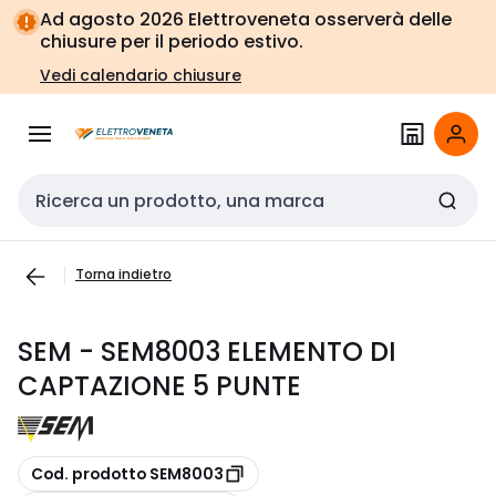
Vai alla
Vai
Ad agosto 2026 Elettroveneta osserverà delle
navigazione
alla
chiusure per il periodo estivo.
pagina
Vedi calendario chiusure
Cerca input
Torna indietro
SEM - SEM8003 ELEMENTO DI
CAPTAZIONE 5 PUNTE
copia
Cod. prodotto SEM8003