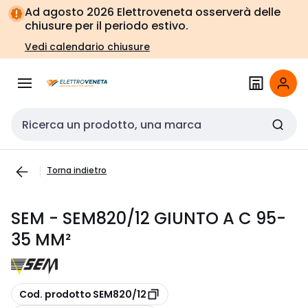
Vai alla
Vai
Ad agosto 2026 Elettroveneta osserverà delle
navigazione
alla
chiusure per il periodo estivo.
pagina
Vedi calendario chiusure
Cerca input
Torna indietro
SEM - SEM820/12 GIUNTO A C 95-
35 MM²
copia
Cod. prodotto SEM820/12