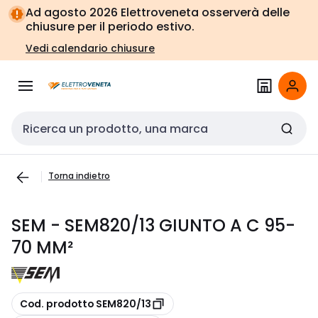
Vai alla
Vai
Ad agosto 2026 Elettroveneta osserverà delle
navigazione
alla
chiusure per il periodo estivo.
pagina
Vedi calendario chiusure
Cerca input
Torna indietro
SEM - SEM820/13 GIUNTO A C 95-
70 MM²
copia
Cod. prodotto SEM820/13