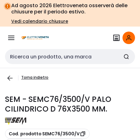
Vai alla
Vai
Ad agosto 2026 Elettroveneta osserverà delle
navigazione
alla
chiusure per il periodo estivo.
pagina
Vedi calendario chiusure
Cerca input
Torna indietro
SEM - SEMC76/3500/V PALO
CILINDRICO D 76X3500 MM.
copia
Cod. prodotto SEMC76/3500/V