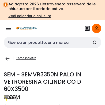
Vai alla
Vai
Ad agosto 2026 Elettroveneta osserverà delle
navigazione
alla
chiusure per il periodo estivo.
pagina
Vedi calendario chiusure
Cerca input
Torna indietro
SEM - SEMVR3350N PALO IN
VETRORESINA CILINDRICO D
60X3500