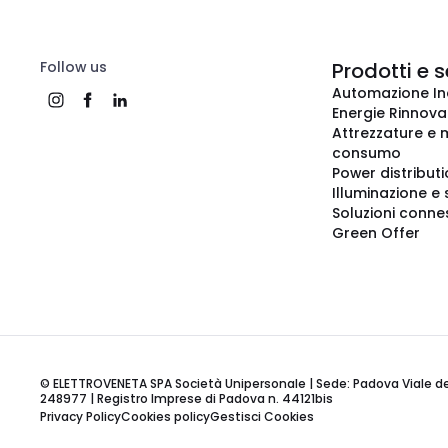
Follow us
Prodotti e s
Automazione In
Energie Rinnovab
Attrezzature e m
consumo
Power distribut
Illuminazione e 
Soluzioni conne
Green Offer
© ELETTROVENETA SPA Società Unipersonale | Sede: Padova Viale della
248977 | Registro Imprese di Padova n. 44121bis
Privacy Policy
Cookies policy
Gestisci Cookies