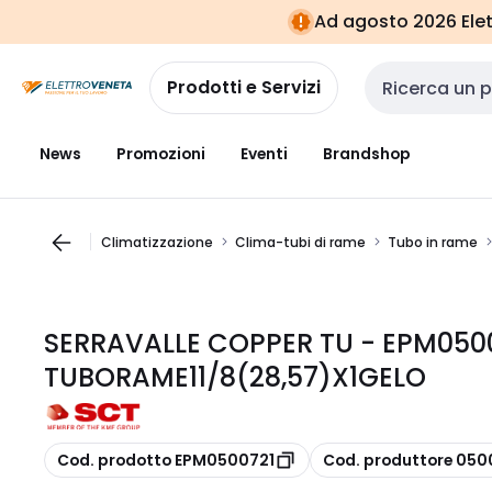
Vai alla
Vai
Ad agosto 2026 Elett
navigazione
alla
pagina
Prodotti e Servizi
Cerca input
News
Promozioni
Eventi
Brandshop
Climatizzazione
Clima-tubi di rame
Tubo in rame
SERRAVALLE COPPER TU - EPM050
TUBORAME11/8(28,57)X1GELO
copia
copia
Cod. prodotto EPM0500721
Cod. produttore 050