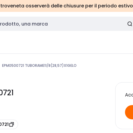
roveneta osserverà delle chiusure per il periodo estivo
EPM0500721 TUBORAME11/8(28,57)X1GELO
0721
Acc
0721