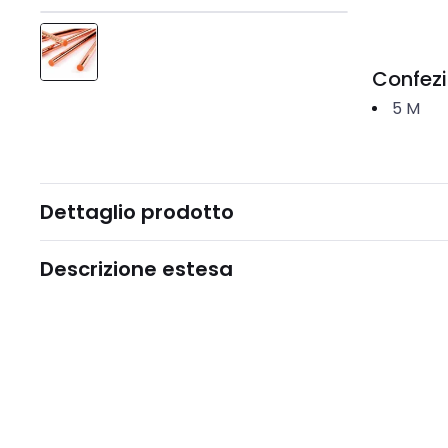
Confez
5
M
Dettaglio prodotto
Descrizione estesa