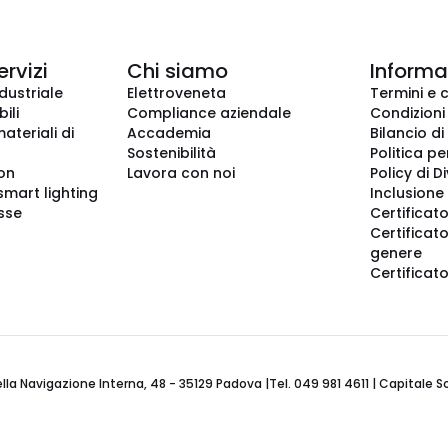
ervizi
Chi siamo
Informaz
dustriale
Elettroveneta
Termini e 
ili
Compliance aziendale
Condizioni
ateriali di
Accademia
Bilancio di
Sostenibilità
Politica pe
ion
Lavora con noi
Policy di D
smart lighting
Inclusione 
sse
Certificato
Certificato
genere
Certificat
 Navigazione Interna, 48 - 35129 Padova |Tel. 049 981 4611 | Capitale Soci