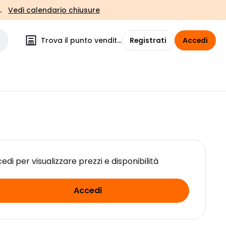
.
Vedi calendario chiusure
Trova il punto vendita
Registrati
Accedi
edi per visualizzare prezzi e disponibilità
Accedi