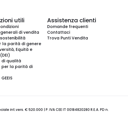
ioni utili
Assistenza clienti
condizioni
Domande frequenti
 generali di vendita
Contattaci
 sostenibilità
Trova Punti Vendita
r la parità di genere
iversità, Equità e
(DEI)
 di qualità
 per la parità di
o GEEIS
ale int.vers. € 520.000 | P. IVA CEE IT 00184820280 R.E.A. PD n.