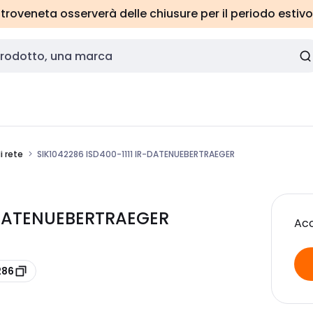
roveneta osserverà delle chiusure per il periodo estivo
i rete
SIK1042286 ISD400-1111 IR-DATENUEBERTRAEGER
R-DATENUEBERTRAEGER
Acc
286