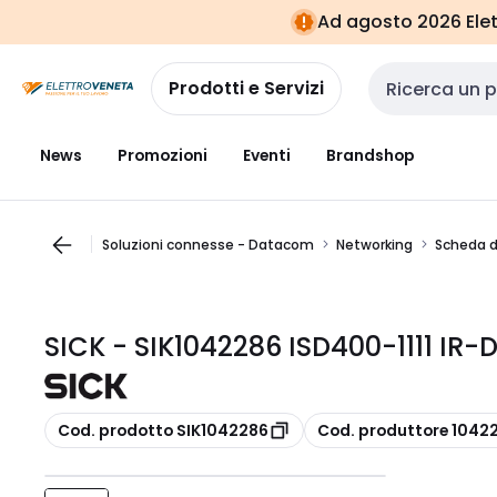
Vai alla
Vai
Ad agosto 2026 Elett
navigazione
alla
pagina
Prodotti e Servizi
Cerca input
News
Promozioni
Eventi
Brandshop
Soluzioni connesse - Datacom
Networking
Scheda d
SICK - SIK1042286 ISD400-1111 I
copia
copia
Cod. prodotto SIK1042286
Cod. produttore 1042