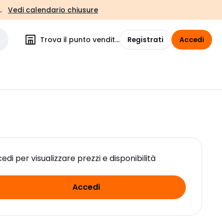
.
Vedi calendario chiusure
Trova il punto vendita
Registrati
Accedi
edi per visualizzare prezzi e disponibilità
Accedi