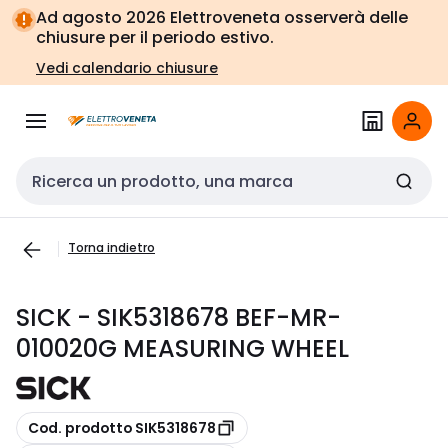
Vai alla
Vai
Ad agosto 2026 Elettroveneta osserverà delle
navigazione
alla
chiusure per il periodo estivo.
pagina
Vedi calendario chiusure
Cerca input
Torna indietro
SICK - SIK5318678 BEF-MR-
010020G MEASURING WHEEL
copia
Cod. prodotto SIK5318678