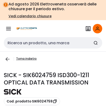
Vai alla
Vai
Ad agosto 2026 Elettroveneta osserverà delle
navigazione
alla
chiusure per il periodo estivo.
pagina
Vedi calendario chiusure
Cerca input
Torna indietro
SICK - SIK6024759 ISD300-1211
OPTICAL DATA TRANSMISSION
copia
Cod. prodotto SIK6024759