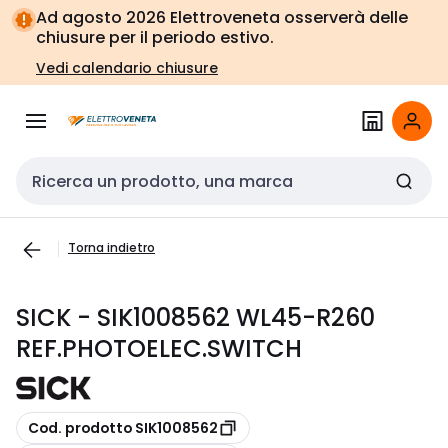
Vai alla
Vai
Ad agosto 2026 Elettroveneta osserverà delle
navigazione
alla
chiusure per il periodo estivo.
pagina
Vedi calendario chiusure
Cerca input
Torna indietro
SICK - SIK1008562 WL45-R260
REF.PHOTOELEC.SWITCH
copia
Cod. prodotto SIK1008562