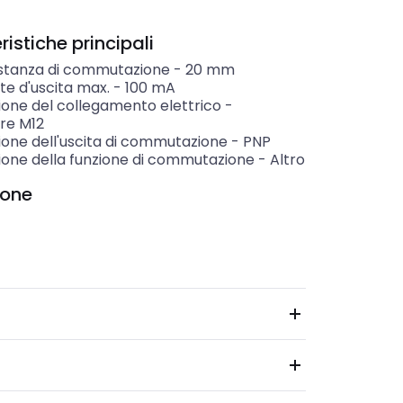
istiche principali
istanza di commutazione
-
20
mm
te d'uscita max.
-
100
mA
ione del collegamento elettrico
-
re M12
ione dell'uscita di commutazione
-
PNP
ione della funzione di commutazione
-
Altro
ione