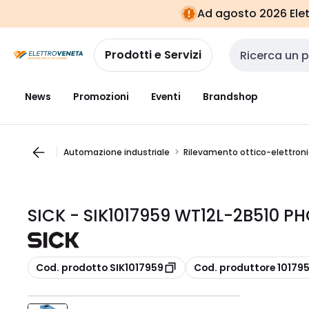
Vai alla
Vai
Ad agosto 2026 Elett
navigazione
alla
pagina
Prodotti e Servizi
Cerca input
News
Promozioni
Eventi
Brandshop
Automazione industriale
Rilevamento ottico-elettron
SICK - SIK1017959 WT12L-2B510 
copia
copia
Cod. prodotto SIK1017959
Cod. produttore 10179