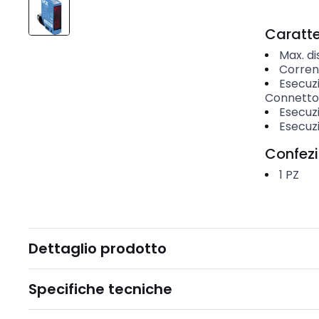
Caratter
Max. d
Corren
Esecuz
Connetto
Esecuz
Esecuz
Confez
1
PZ
Dettaglio prodotto
Specifiche tecniche