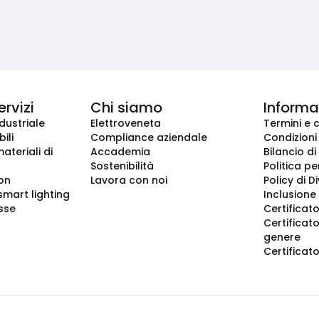
ervizi
Chi siamo
Informaz
dustriale
Elettroveneta
Termini e 
ili
Compliance aziendale
Condizioni
ateriali di
Accademia
Bilancio di
Sostenibilità
Politica pe
ion
Lavora con noi
Policy di D
smart lighting
Inclusione 
sse
Certificato
Certificato
genere
Certificat