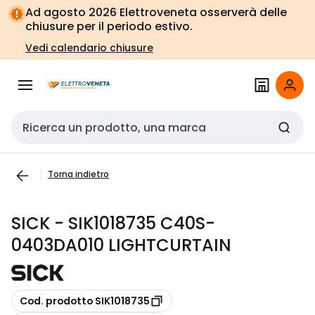
Vai alla
Vai
Ad agosto 2026 Elettroveneta osserverà delle
navigazione
alla
chiusure per il periodo estivo.
pagina
Vedi calendario chiusure
Cerca input
Torna indietro
SICK - SIK1018735 C40S-
0403DA010 LIGHTCURTAIN
copia
Cod. prodotto SIK1018735