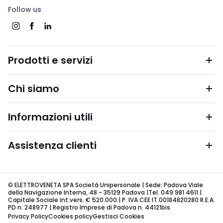
Follow us
Prodotti e servizi
Chi siamo
Informazioni utili
Assistenza clienti
© ELETTROVENETA SPA Società Unipersonale | Sede: Padova Viale
della Navigazione Interna, 48 - 35129 Padova |Tel. 049 981 4611 |
Capitale Sociale int.vers. € 520.000 | P. IVA CEE IT 00184820280 R.E.A.
PD n. 248977 | Registro Imprese di Padova n. 44121bis
Privacy Policy
Cookies policy
Gestisci Cookies