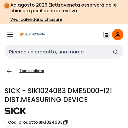
Vai alla
Vai
Ad agosto 2026 Elettroveneta osserverà delle
navigazione
alla
chiusure per il periodo estivo.
pagina
Vedi calendario chiusure
Cerca input
Torna indietro
SICK - SIK1024083 DME5000-121
DIST.MEASURING DEVICE
copia
Cod. prodotto SIK1024083