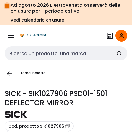
Vai alla
Vai
Ad agosto 2026 Elettroveneta osserverà delle
navigazione
alla
chiusure per il periodo estivo.
pagina
Vedi calendario chiusure
Cerca input
Torna indietro
SICK - SIK1027906 PSD01-1501
DEFLECTOR MIRROR
copia
Cod. prodotto SIK1027906