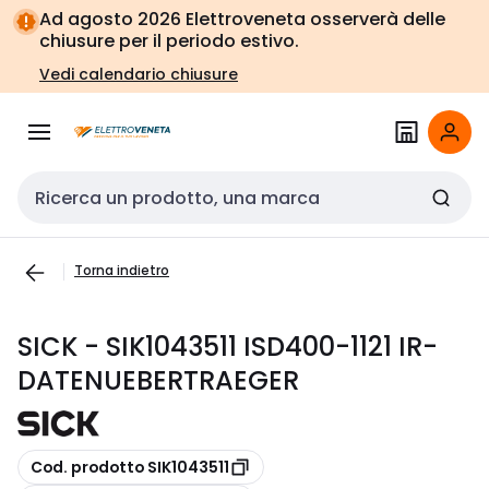
Vai alla
Vai
Ad agosto 2026 Elettroveneta osserverà delle
navigazione
alla
chiusure per il periodo estivo.
pagina
Vedi calendario chiusure
Cerca input
Torna indietro
SICK - SIK1043511 ISD400-1121 IR-
DATENUEBERTRAEGER
copia
Cod. prodotto SIK1043511