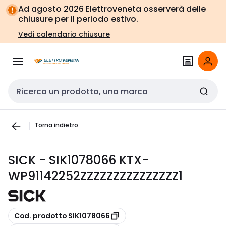
Vai alla
Vai
Ad agosto 2026 Elettroveneta osserverà delle
navigazione
alla
chiusure per il periodo estivo.
pagina
Vedi calendario chiusure
Cerca input
Torna indietro
SICK - SIK1078066 KTX-
WP91142252ZZZZZZZZZZZZZZZ1
copia
Cod. prodotto SIK1078066