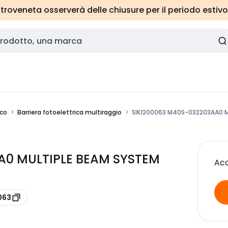
roveneta osserverà delle chiusure per il periodo estivo
ico
Barriera fotoelettrica multiraggio
SIK1200063 M40S-032203AA0 M
AA0 MULTIPLE BEAM SYSTEM
Acc
063