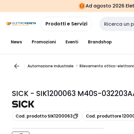
Vai alla
Vai
Ad agosto 2026 Elett
navigazione
alla
pagina
Prodotti e Servizi
Cerca input
News
Promozioni
Eventi
Brandshop
Automazione industriale
Rilevamento ottico-elettron
SICK - SIK1200063 M40S-032203
copia
copia
Cod. prodotto SIK1200063
Cod. produttore 1200