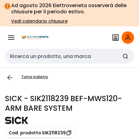
Vai alla
Vai
Ad agosto 2026 Elettroveneta osserverà delle
navigazione
alla
chiusure per il periodo estivo.
pagina
Vedi calendario chiusure
Cerca input
Torna indietro
SICK - SIK2118239 BEF-MWS120-
ARM BARE SYSTEM
copia
Cod. prodotto SIK2118239