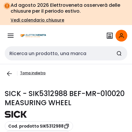
Vai alla
Vai
Ad agosto 2026 Elettroveneta osserverà delle
navigazione
alla
chiusure per il periodo estivo.
pagina
Vedi calendario chiusure
Cerca input
Torna indietro
SICK - SIK5312988 BEF-MR-010020
MEASURING WHEEL
copia
Cod. prodotto SIK5312988